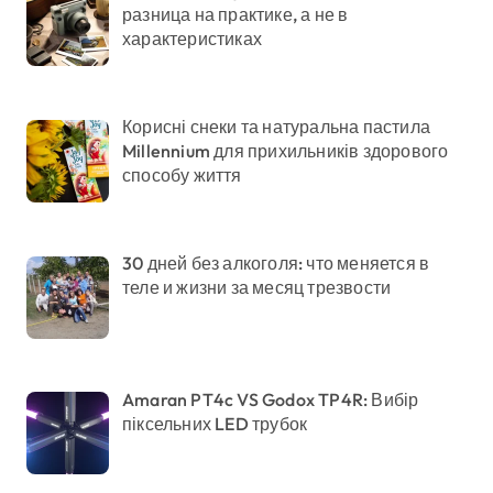
разница на практике, а не в
характеристиках
Корисні снеки та натуральна пастила
Millennium для прихильників здорового
способу життя
30 дней без алкоголя: что меняется в
теле и жизни за месяц трезвости
Amaran PT4c VS Godox TP4R: Вибір
піксельних LED трубок