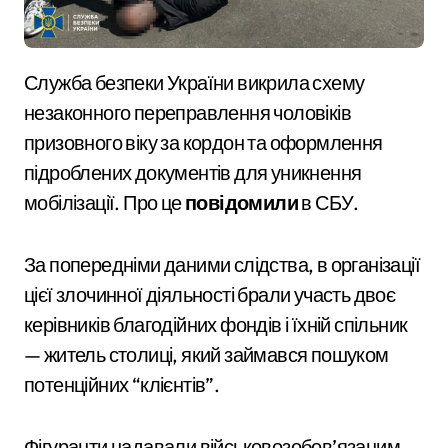
Служба безпеки України викрила схему
незаконного переправлення чоловіків
призовного віку за кордон та оформлення
підроблених документів для уникнення
мобілізації. Про це
повідомили
в СБУ.
За попередніми даними слідства, в організації
цієї злочинної діяльності брали участь двоє
керівників благодійних фондів і їхній спільник
— житель столиці, який займався пошуком
потенційних “клієнтів”.
Фігуранти надавали військовозобов’язаним