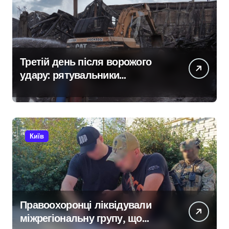
Третій день після ворожого
удару: рятувальники
працюють над наслідками
масованої атаки в Київському
регіоні
Київ
Правоохоронці ліквідували
міжрегіональну групу, що