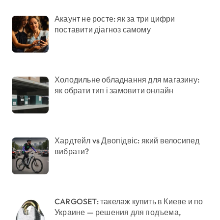
Акаунт не росте: як за три цифри
поставити діагноз самому
Холодильне обладнання для магазину:
як обрати тип і замовити онлайн
Хардтейл vs Двопідвіс: який велосипед
вибрати?
CARGOSET: такелаж купить в Киеве и по
Украине — решения для подъема,