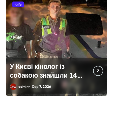
Київ
У Києві кінолог із
собакою знайшли 14-
річну дівчину, яка не
admin
Сер 7, 2026
повернулася додому
після конфлікту