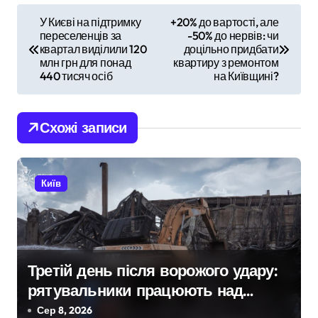
Н
У Києві на підтримку
+20% до вартості, але
переселенців за
-50% до нервів: чи
а
квартал виділили 120
доцільно придбати
млн грн для понад
квартиру з ремонтом
в
440 тисяч осіб
на Київщині?
і
Схожі записи
г
а
Київ
ц
і
я
Третій день після ворожого удару:
з
рятувальники працюють над
а
наслідками масованої атаки в
Сер 8, 2026