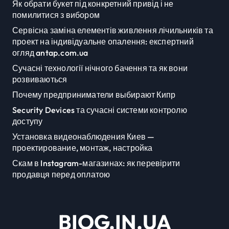
Як обрати букет під конкретний привід і не
помилитися з вибором
Сервісна заміна елементів живлення лічильників та
проект на індивідуальне опалення: експертний
огляд antap.com.ua
Сучасні технології нічного бачення та як вони
розвиваються
Почему предприниматели выбирают Кипр
Security Devices та сучасні системи контролю
доступу
Установка видеонаблюдения Киев —
проектирование, монтаж, настройка
Скам в Instagram-магазинах: як перевірити
продавця перед оплатою
BIOG.IN.UA