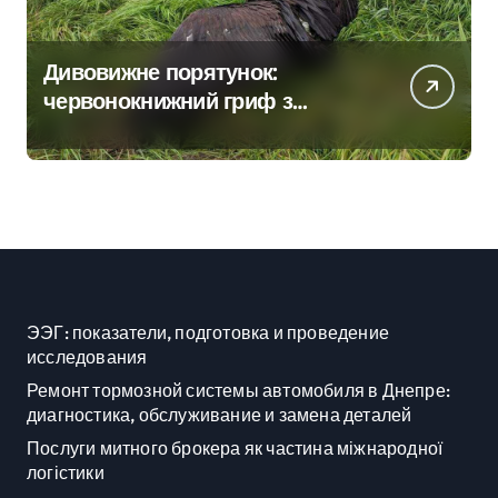
Дивовижне порятунок:
червонокнижний гриф з
Німеччини ледве в survivors
after мандрівки на Київщині
ЭЭГ: показатели, подготовка и проведение
исследования
Ремонт тормозной системы автомобиля в Днепре:
диагностика, обслуживание и замена деталей
Послуги митного брокера як частина міжнародної
логістики