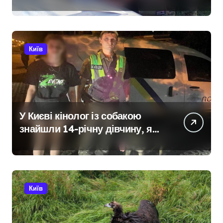
займалася вивезенням
дезертирів з військових
частин Київщини та інших
областей
Київ
У Києві кінолог із собакою
знайшли 14-річну дівчину, яка
не повернулася додому після
конфлікту
Київ