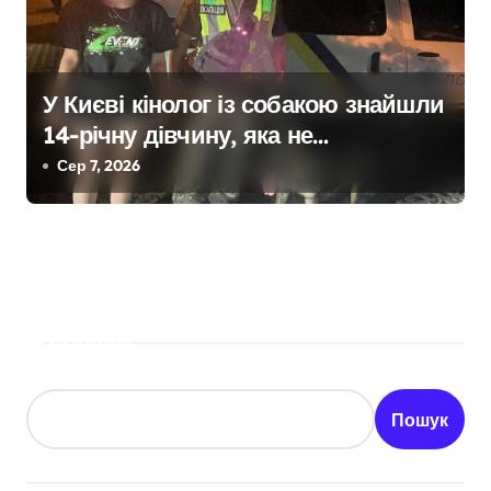
У Києві кінолог із собакою знайшли
14-річну дівчину, яка не
повернулася додому після
Сер 7, 2026
конфлікту
Пошук
Пошук