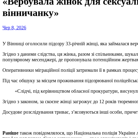
«Вербувала жінок для сексуаль
вінничанку»
Чер 8, 2026
У Вінниці оголосили підозру 33-річній жінці, яка займалася в
Згідно з даними слідства, ця жінка, разом зі спільниками, шука
популярному месенджері, де пропонувала потенційним жертвам 
Оперативники міграційної поліції затримали її в рамках процес
Під час обшуку за місцем проживання підозрюваної поліцейські 
«Слідчі, під керівництвом обласної прокуратури, висуну
Згідно з законом, за скоєне жінці загрожує до 12 років тюремно
Досудове розслідування триває, з’ясовуються інші особи, причет
Раніше
також повідомлялося, що Національна поліція України