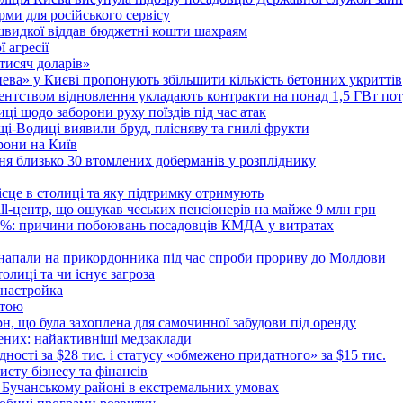
ми для російського сервісу
швидкої віддав бюджетні кошти шахраям
 агресії
 тисяч доларів»
тнева» у Києві пропонують збільшити кількість бетонних укриттів
Агентством відновлення укладають контракти на понад 1,5 ГВт по
ці щодо заборони руху поїздів під час атак
ущі-Водиці виявили бруд, плісняву та гнилі фрукти
рони на Київ
ня близько 30 втомлених доберманів у розпліднику
ісце в столиці та яку підтримку отримують
all-центр, що ошукав чеських пенсіонерів на майже 9 млн грн
 6%: причини побоювань посадовців КМДА у витратах
 напали на прикордонника під час спроби прориву до Молдови
толиці та чи існує загроза
 настройка
атою
рн, що була захоплена для самочинної забудови під оренду
ених: найактивніші медзаклади
дності за $28 тис. і статусу «обмежено придатного» за $15 тис.
исту бізнесу та фінансів
 Бучанському районі в екстремальних умовах