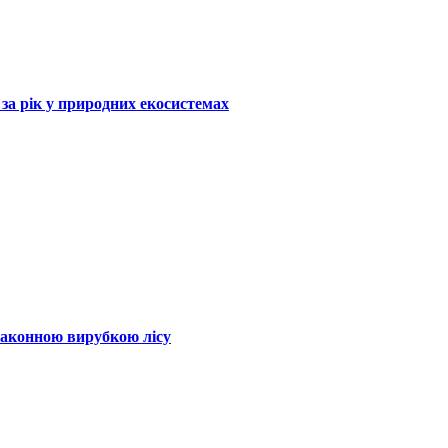
за рік у природних екосистемах
законною вирубкою лісу