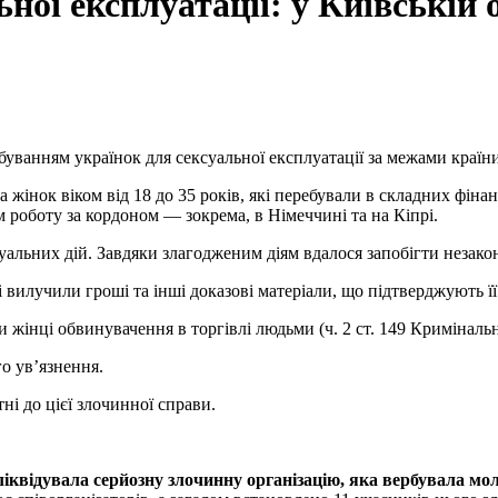
ної експлуатації: у Київській 
ербуванням українок для сексуальної експлуатації за межами країн
ла жінок віком від 18 до 35 років, які перебували в складних фін
роботу за кордоном — зокрема, в Німеччині та на Кіпрі.
уальних дій. Завдяки злагодженим діям вдалося запобігти незакон
вилучили гроші та інші доказові матеріали, що підтверджують її 
ли жінці обвинувачення в торгівлі людьми (ч. 2 ст. 149 Криміналь
го ув’язнення.
ні до цієї злочинної справи.
ліквідувала серйозну злочинну організацію, яка вербувала мо