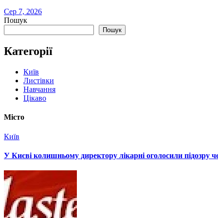
Сер 7, 2026
Пошук
Пошук
Категорії
Київ
Листівки
Навчання
Цікаво
Місто
Київ
У Києві колишньому директору лікарні оголосили підозру че