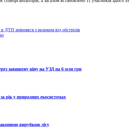
є співорганізаторів, а загалом встановлено 11 учасників цього 
 в ДТП зрівнявся з ризиком від обстрілів
ою
рез завищену ціну на УЗД на 6 млн грн
за рік у природних екосистемах
законною вирубкою лісу