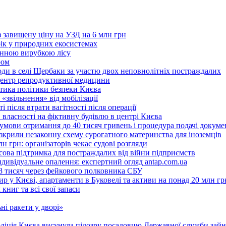
з завищену ціну на УЗД на 6 млн грн
рік у природних екосистемах
онною вирубкою лісу
ром
оди в селі Щербаки за участю двох неповнолітніх постраждалих
 центр репродуктивної медицини
ритика політики безпеки Києва
«звільнення» від мобілізації
 після втрати вагітності після операції
 власності на фіктивну будівлю в центрі Києва
 умови отримання до 40 тисяч гривень і процедура подачі докуме
розкрили незаконну схему сурогатного материнства для іноземців
н грн: організаторів чекає судові розгляди
сова підтримка для постраждалих від війни підприємств
ндивідуальне опалення: експертний огляд antap.com.ua
18 тисяч через фейкового полковника СБУ
 у Києві, апартаменти в Буковелі та активи на понад 20 млн гр
ниг та всі свої запаси
ні ракети у дворі»
поліція Києва висунула підозру посадовцю Державної служби зайн