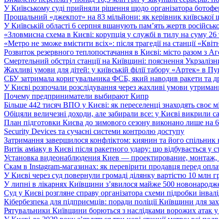
У Київському суді прийняли рішення щодо організатора ботофер
Прощальний «джекпот» на 83 мільйони: як керівник київської 
У Київській області 6 серпня вшанують пам’ять жертв російської
«Зловмисна схема в Києві: корупція у службі в тилу на суму 26
«Метро не зможе вмістити всіх»: після трагедії на станції «Кві
Розвиток резервного теплопостачання в Києві: місто разом з 
Смертельний обстріл станції на Київщині: пояснення Укрзалізни
Жахливі умови для дітей: у київській філії табору «Артек» в П
СБУ затримала коригувальника ФСБ, який наводив ракети та д
У Києві розпочали розслідування через жахливі умови утриман
Почему предприниматели выбирают Кипр
Більше 442 тисяч ВПО у Києві: як переселенці знаходять своє м
Обіцяли величезні доходи, але забирали все: у Києві викрили c
План підготовки Києва до зимового сезону виконано лише на
Security Devices та сучасні системи контролю доступу
Затримання завершилося конфліктом: киянин та його спільник
Витік аміаку в Києві після ракетного удару: що відбувається у с
Установка видеонаблюдения Киев — проектирование, монтаж,
Скам в Instagram-магазинах: як перевірити продавця перед опл
У Києві через суд повернули громаді ділянку вартістю 10 млн г
У липні в лікарнях Київщини з’явилося майже 500 новонародж
Суд у Києві розгляне справу організатора схеми підробки інвалі
Кібербезпека для підприємців: поради поліції Київщини для зах
Рятувальники Київщини борються з наслідками ворожих атак у