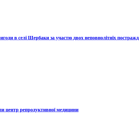
ригоди в селі Щербаки за участю двох неповнолітніх постраж
или центр репродуктивної медицини