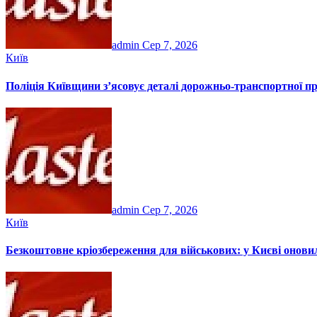
admin
Сер 7, 2026
Київ
Поліція Київщини з’ясовує деталі дорожньо-транспортної п
admin
Сер 7, 2026
Київ
Безкоштовне кріозбереження для військових: у Києві онов