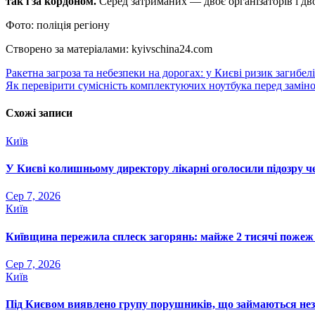
так і за кордоном.
Серед затриманих — двоє організаторів і дво
Фото: поліція регіону
Створено за матеріалами: kyivschina24.com
Навігація
Ракетна загроза та небезпеки на дорогах: у Києві ризик загибелі
Як перевірити сумісність комплектуючих ноутбука перед замін
записів
Схожі записи
Київ
У Києві колишньому директору лікарні оголосили підозру че
Сер 7, 2026
Київ
Київщина пережила сплеск загорянь: майже 2 тисячі пожеж 
Сер 7, 2026
Київ
Під Києвом виявлено групу порушників, що займаються не