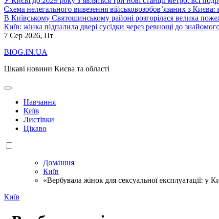
У Києві до 2029 року з’являться три нові станції метро: всі по
Схема нелегального вивезення військовозобов’язаних з Києва: ві
В Київському Святошинському районі розгорілася велика пожеж
Київ: жінка підпалила двері сусідки через ревнощі до знайомог
7
Сер 2026, Пт
BIOG.IN.UA
Цікаві новини Києва та області
Навчання
Київ
Листівки
Цікаво
Домашня
Київ
«Вербувала жінок для сексуальної експлуатації: у К
Київ