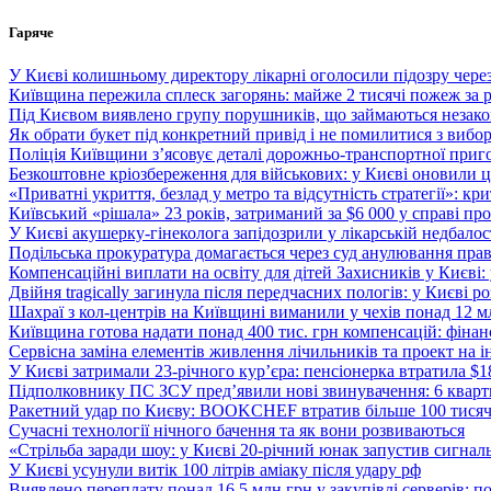
Перейти
Гаряче
до
вмісту
У Києві колишньому директору лікарні оголосили підозру чере
Київщина пережила сплеск загорянь: майже 2 тисячі пожеж за 
Під Києвом виявлено групу порушників, що займаються незак
Як обрати букет під конкретний привід і не помилитися з вибо
Поліція Київщини з’ясовує деталі дорожньо-транспортної приг
Безкоштовне кріозбереження для військових: у Києві оновили
«Приватні укриття, безлад у метро та відсутність стратегії»: к
Київський «рішала» 23 років, затриманий за $6 000 у справі про 
У Києві акушерку-гінеколога запідозрили у лікарській недбалості
Подільська прокуратура домагається через суд анулювання прав
Компенсаційні виплати на освіту для дітей Захисників у Києві:
Двійня tragically загинула після передчасних пологів: у Києві 
Шахраї з кол-центрів на Київщині виманили у чехів понад 12 мл
Київщина готова надати понад 400 тис. грн компенсацій: фінан
Сервісна заміна елементів живлення лічильників та проект на і
У Києві затримали 23-річного кур’єра: пенсіонерка втратила $
Підполковнику ПС ЗСУ пред’явили нові звинувачення: 6 квартир
Ракетний удар по Києву: BOOKCHEF втратив більше 100 тисяч к
Сучасні технології нічного бачення та як вони розвиваються
«Стрільба заради шоу: у Києві 20-річний юнак запустив сигналь
У Києві усунули витік 100 літрів аміаку після удару рф
Виявлено переплату понад 16,5 млн грн у закупівлі серверів: 