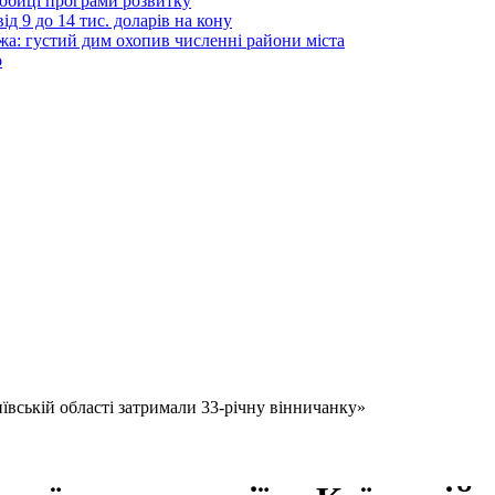
дробиці програми розвитку
д 9 до 14 тис. доларів на кону
а: густий дим охопив численні райони міста
о
иївській області затримали 33-річну вінничанку»