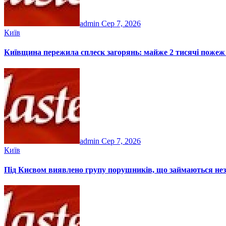
admin
Сер 7, 2026
Київ
Київщина пережила сплеск загорянь: майже 2 тисячі пожеж 
admin
Сер 7, 2026
Київ
Під Києвом виявлено групу порушників, що займаються не