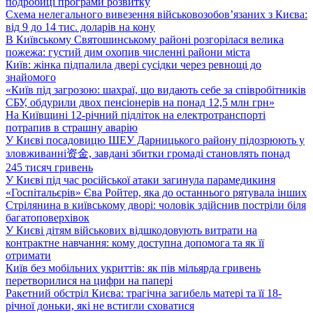
подробиці програми розвитку
Схема нелегального вивезення військовозобов’язаних з Києва:
від 9 до 14 тис. доларів на кону
В Київському Святошинському районі розгорілася велика
пожежа: густий дим охопив численні райони міста
Київ: жінка підпалила двері сусідки через ревнощі до
знайомого
«Київ під загрозою: шахраї, що видають себе за співробітників
СБУ, обдурили двох пенсіонерів на понад 12,5 млн грн»
На Київщині 12-річний підліток на електротранспорті
потрапив в страшну аварію
У Києві посадовицю ШЕУ Дарницького району підозрюють у
зловживанні资金, завдані збитки громаді становлять понад
245 тисяч гривень
У Києві під час російської атаки загинула парамедикиня
«Госпітальєрів» Єва Ройтер, яка до останнього рятувала інших
Стрілянина в київському дворі: чоловік здійснив постріли біля
багатоповерхівок
У Києві дітям військових відшкодовують витрати на
контрактне навчання: кому доступна допомога та як її
отримати
Київ без мобільних укриттів: як пів мільярда гривень
перетворилися на цифри на папері
Ракетний обстріл Києва: трагічна загибель матері та її 18-
річної доньки, які не встигли сховатися