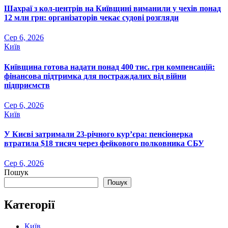
Шахраї з кол-центрів на Київщині виманили у чехів понад
12 млн грн: організаторів чекає судові розгляди
Сер 6, 2026
Київ
Київщина готова надати понад 400 тис. грн компенсацій:
фінансова підтримка для постраждалих від війни
підприємств
Сер 6, 2026
Київ
У Києві затримали 23-річного кур’єра: пенсіонерка
втратила $18 тисяч через фейкового полковника СБУ
Сер 6, 2026
Пошук
Пошук
Категорії
Київ