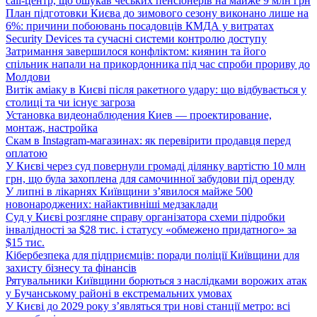
call-центр, що ошукав чеських пенсіонерів на майже 9 млн грн
План підготовки Києва до зимового сезону виконано лише на
6%: причини побоювань посадовців КМДА у витратах
Security Devices та сучасні системи контролю доступу
Затримання завершилося конфліктом: киянин та його
спільник напали на прикордонника під час спроби прориву до
Молдови
Витік аміаку в Києві після ракетного удару: що відбувається у
столиці та чи існує загроза
Установка видеонаблюдения Киев — проектирование,
монтаж, настройка
Скам в Instagram-магазинах: як перевірити продавця перед
оплатою
У Києві через суд повернули громаді ділянку вартістю 10 млн
грн, що була захоплена для самочинної забудови під оренду
У липні в лікарнях Київщини з’явилося майже 500
новонароджених: найактивніші медзаклади
Суд у Києві розгляне справу організатора схеми підробки
інвалідності за $28 тис. і статусу «обмежено придатного» за
$15 тис.
Кібербезпека для підприємців: поради поліції Київщини для
захисту бізнесу та фінансів
Рятувальники Київщини борються з наслідками ворожих атак
у Бучанському районі в екстремальних умовах
У Києві до 2029 року з’являться три нові станції метро: всі