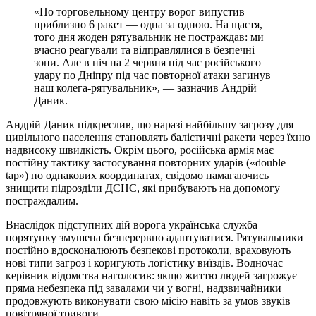
«По торговельному центру ворог випустив
приблизно 6 ракет — одна за одною. На щастя,
того дня жоден рятувальник не постраждав: ми
вчасно реагували та відправлялися в безпечні
зони. Але в ніч на 2 червня під час російського
удару по Дніпру під час повторної атаки загинув
наш колега-рятувальник», — зазначив Андрій
Даник.
Андрій Даник підкреслив, що наразі найбільшу загрозу для
цивільного населення становлять балістичні ракети через їхню
надвисоку швидкість. Окрім цього, російська армія має
постійну тактику застосування повторних ударів («double
tap») по однакових координатах, свідомо намагаючись
знищити підрозділи ДСНС, які прибувають на допомогу
постраждалим.
Внаслідок підступних дій ворога українська служба
порятунку змушена безперервно адаптуватися. Рятувальники
постійно вдосконалюють безпекові протоколи, враховують
нові типи загроз і коригують логістику виїздів. Водночас
керівник відомства наголосив: якщо життю людей загрожує
пряма небезпека під завалами чи у вогні, надзвичайники
продовжують виконувати свою місію навіть за умов звуків
повітряної тривоги.