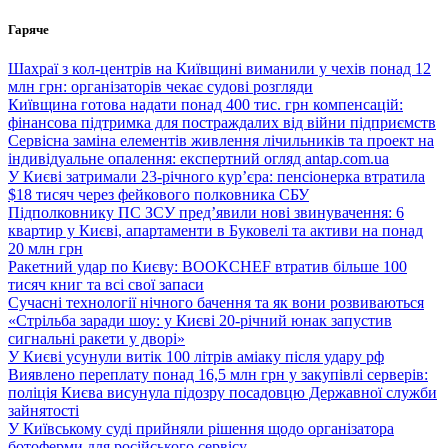
Перейти
Гаряче
до
вмісту
Шахраї з кол-центрів на Київщині виманили у чехів понад 12
млн грн: організаторів чекає судові розгляди
Київщина готова надати понад 400 тис. грн компенсацій:
фінансова підтримка для постраждалих від війни підприємств
Сервісна заміна елементів живлення лічильників та проект на
індивідуальне опалення: експертний огляд antap.com.ua
У Києві затримали 23-річного кур’єра: пенсіонерка втратила
$18 тисяч через фейкового полковника СБУ
Підполковнику ПС ЗСУ пред’явили нові звинувачення: 6
квартир у Києві, апартаменти в Буковелі та активи на понад
20 млн грн
Ракетний удар по Києву: BOOKCHEF втратив більше 100
тисяч книг та всі свої запаси
Сучасні технології нічного бачення та як вони розвиваються
«Стрільба заради шоу: у Києві 20-річний юнак запустив
сигнальні ракети у дворі»
У Києві усунули витік 100 літрів аміаку після удару рф
Виявлено переплату понад 16,5 млн грн у закупівлі серверів:
поліція Києва висунула підозру посадовцю Державної служби
зайнятості
У Київському суді прийняли рішення щодо організатора
ботоферми для російського сервісу