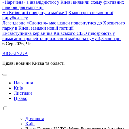
«Наречена» з інвалідністю: у Києві виявили схему фіктивних
шлюбів для еміграції
На Київщині повернули майже 1,8 млн грн з незаконної
вирубки лісу
Легендарне «Слоненя» має шанси повернутися до Хрещатого
парку в Києві завдяки новій петиції
Ексзаступника керівника Київського СІЗО підозрюють у
вимаганні грошей та прихованні майна на суму 3,8 млн грн
6
Сер 2026, Чт
BIOG.IN.UA
Цікаві новини Києва та області
Навчання
Київ
Листівки
Цікаво
Домашня
Київ
Візит Генсека НАТО: Марк Рюте разом з Андрієм