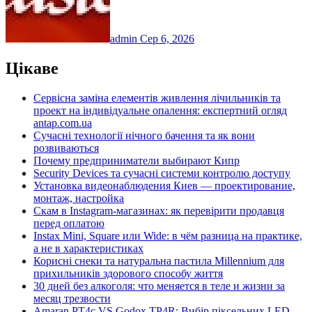
admin
Сер 6, 2026
Цікаве
Сервісна заміна елементів живлення лічильників та
проект на індивідуальне опалення: експертний огляд
antap.com.ua
Сучасні технології нічного бачення та як вони
розвиваються
Почему предприниматели выбирают Кипр
Security Devices та сучасні системи контролю доступу
Установка видеонаблюдения Киев — проектирование,
монтаж, настройка
Скам в Instagram-магазинах: як перевірити продавця
перед оплатою
Instax Mini, Square или Wide: в чём разница на практике,
а не в характеристиках
Корисні снеки та натуральна пастила Millennium для
прихильників здорового способу життя
30 дней без алкоголя: что меняется в теле и жизни за
месяц трезвости
Amaran PT4c VS Godox TP4R: Вибір піксельних LED