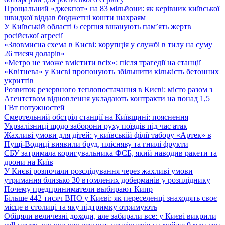
Прощальний «джекпот» на 83 мільйони: як керівник київської
швидкої віддав бюджетні кошти шахраям
У Київській області 6 серпня вшанують пам’ять жертв
російської агресії
«Зловмисна схема в Києві: корупція у службі в тилу на суму
26 тисяч доларів»
«Метро не зможе вмістити всіх»: після трагедії на станції
«Квітнева» у Києві пропонують збільшити кількість бетонних
укриттів
Розвиток резервного теплопостачання в Києві: місто разом з
Агентством відновлення укладають контракти на понад 1,5
ГВт потужностей
Смертельний обстріл станції на Київщині: пояснення
Укрзалізниці щодо заборони руху поїздів під час атак
Жахливі умови для дітей: у київській філії табору «Артек» в
Пущі-Водиці виявили бруд, плісняву та гнилі фрукти
СБУ затримала коригувальника ФСБ, який наводив ракети та
дрони на Київ
У Києві розпочали розслідування через жахливі умови
утримання близько 30 втомлених доберманів у розпліднику
Почему предприниматели выбирают Кипр
Більше 442 тисяч ВПО у Києві: як переселенці знаходять своє
місце в столиці та яку підтримку отримують
Обіцяли величезні доходи, але забирали все: у Києві викрили