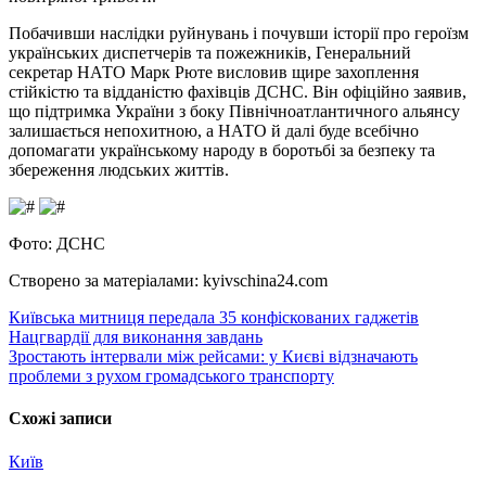
Побачивши наслідки руйнувань і почувши історії про героїзм
українських диспетчерів та пожежників, Генеральний
секретар НАТО Марк Рюте висловив щире захоплення
стійкістю та відданістю фахівців ДСНС. Він офіційно заявив,
що підтримка України з боку Північноатлантичного альянсу
залишається непохитною, а НАТО й далі буде всебічно
допомагати українському народу в боротьбі за безпеку та
збереження людських життів.
Фото: ДСНС
Створено за матеріалами: kyivschina24.com
Навігація
Київська митниця передала 35 конфіскованих гаджетів
Нацгвардії для виконання завдань
записів
Зростають інтервали між рейсами: у Києві відзначають
проблеми з рухом громадського транспорту
Схожі записи
Київ