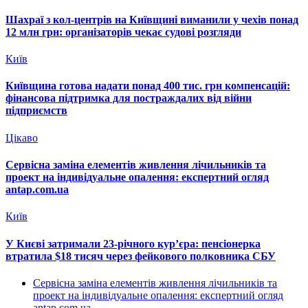
Шахраї з кол-центрів на Київщині виманили у чехів понад
12 млн грн: організаторів чекає судові розгляди
Київ
Київщина готова надати понад 400 тис. грн компенсацій:
фінансова підтримка для постраждалих від війни
підприємств
Цікаво
Сервісна заміна елементів живлення лічильників та
проект на індивідуальне опалення: експертний огляд
antap.com.ua
Київ
У Києві затримали 23-річного кур’єра: пенсіонерка
втратила $18 тисяч через фейкового полковника СБУ
Сервісна заміна елементів живлення лічильників та
проект на індивідуальне опалення: експертний огляд
antap.com.ua