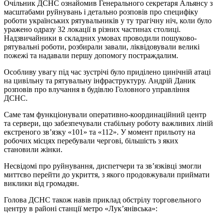
Очільник ДСНС ознайомив Генерального секретаря Альянсу з
масштабами руйнувань і детально розповів про специфіку
роботи українських рятувальників у ту трагічну ніч, коли було
уражено одразу 32 локації в різних частинах столиці.
Надзвичайники в складних умовах проводили пошуково-
рятувальні роботи, розбирали завали, ліквідовували великі
пожежі та надавали першу допомогу постраждалим.
Особливу увагу під час зустрічі було приділено цинічній атаці
на цивільну та рятувальну інфраструктуру. Андрій Даник
розповів про влучання в будівлю Головного управління
ДСНС.
Саме там функціонували оперативно-координаційний центр
та сервери, що забезпечували стабільну роботу важливих ліній
екстреного зв’язку «101» та «112». У момент прильоту на
робочих місцях перебували чергові, більшість з яких
становили жінки.
Несвідомі про руйнування, диспетчери та зв’язківці змогли
миттєво перейти до укриття, з якого продовжували приймати
виклики від громадян.
Голова ДСНС також навів приклад обстрілу торговельного
центру в районі станції метро «Лук’янівська»: