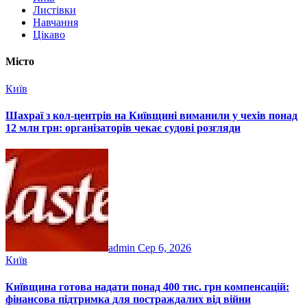
Листівки
Навчання
Цікаво
Місто
Київ
Шахраї з кол-центрів на Київщині виманили у чехів понад
12 млн грн: організаторів чекає судові розгляди
admin
Сер 6, 2026
Київ
Київщина готова надати понад 400 тис. грн компенсацій:
фінансова підтримка для постраждалих від війни