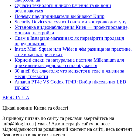
Сучасні технології нічного бачення та як вони
розвиваються
Почему предприниматели выбирают Кипр
Security Devices та сучасні системи контролю доступу
Установка видеонаблюдения Киев — проектирование,
монтаж, настройка
Скам в Instagram-магазинах: як перевірити продавця
перед оплатою
Instax Mini, Square или Wide: в чём разница на практике,
а не в характеристиках
Корисні снеки та натуральна пастила Millennium для
прихильників здорового способу життя
30 дней без алкоголя: что меняется в теле и жизни за
месяц трезвости
Amaran PT4c VS Godox TP4R: Вибір піксельних LED
трубок
BIOG.IN.UA
Цікаві новини Києва та області
З приводу питань по сайту та реклами звертайтесь на
info@biog.in.ua | Увага! Адміністрація сайту не несе
відповідальності за розміщений контент на сайті, весь контент
було взято з відкритих джерел.