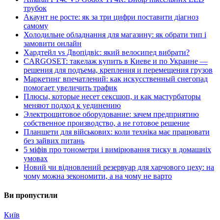
трубок
Акаунт не росте: як за три цифри поставити діагноз
самому
Холодильне обладнання для магазину: як обрати тип і
замовити онлайн
Хардтейл vs Двопідвіс: який велосипед вибрати?
CARGOSET: такелаж купить в Киеве и по Украине —
решения для подъема, крепления и перемещения грузов
Маркетинг впечатлений: как искусственный снегопад
помогает увеличить трафик
Плюсы, которые несет сексшоп, и как мастурбаторы
меняют подход к уединению
Электрощитовое оборудование: зачем предприятию
собственное производство, а не готовое решение
Планшети для військових: коли техніка має працювати
без зайвих питань
5 міфів про тонометри і вимірювання тиску в домашніх
умовах
Новий чи відновлений резервуар для харчового цеху: на
чому можна зекономити, а на чому не варто
Ви пропустили
Київ