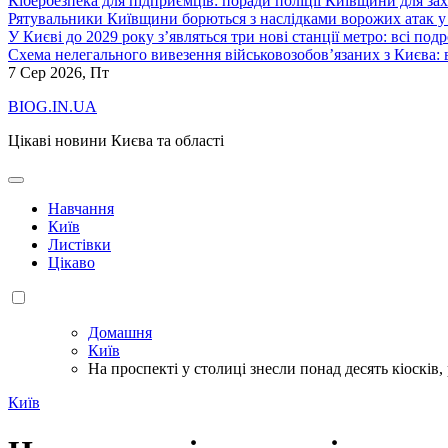
Кібербезпека для підприємців: поради поліції Київщини для зах
Рятувальники Київщини борються з наслідками ворожих атак у
У Києві до 2029 року з’являться три нові станції метро: всі по
Схема нелегального вивезення військовозобов’язаних з Києва: ві
7
Сер 2026, Пт
BIOG.IN.UA
Цікаві новини Києва та області
Навчання
Київ
Листівки
Цікаво
Домашня
Київ
На проспекті у столиці знесли понад десять кіосків
Київ