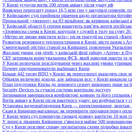
У Києві усунули витік 100 літрів аміаку після удару рф
Виявлено переплату понад 16,5 млн грн у закупівлі серверів: 
У Київському суді прийняли рішення щодо організатора ботофер
Прощальний «джекпот» на 83 мільйони: як керівник київської 
У Київській області 6 серпня вшанують пам’ять жертв російської
«Зловмисна схема в Києві: корупція у службі в тилу на суму 26
«Метро не зможе вмістити всіх»: після трагедії на станції «Кві
Розвиток резервного теплопостачання в Києві: місто разом з 
Смертельний обстріл станції на Київщині: пояснення Укрзалізни
Жахливі умови для дітей: у київській філії табору «Артек» в П
СБУ затримала коригувальника ФСБ, який наводив ракети та д
У Києві розпочали розслідування через жахливі умови утриман
Почему предприниматели выбирают Кипр
Більше 442 тисяч ВПО у Києві: як переселенці знаходять своє м
Обіцяли величезні доходи, але забирали все: у Києві викрили c
План підготовки Києва до зимового сезону виконано лише на
Security Devices та сучасні системи контролю доступу
Затримання завершилося конфліктом: киянин та його спільник
Витік аміаку в Києві після ракетного удару: що відбувається у с
Установка видеонаблюдения Киев — проектирование, монтаж,
Скам в Instagram-магазинах: як перевірити продавця перед опл
У Києві через суд повернули громаді ділянку вартістю 10 млн г
У липні в лікарнях Київщини з’явилося майже 500 новонародж
Суд у Києві розгляне справу організатора схеми підробки інвалі