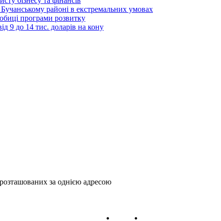
исту бізнесу та фінансів
 Бучанському районі в екстремальних умовах
дробиці програми розвитку
д 9 до 14 тис. доларів на кону
, розташованих за однією адресою