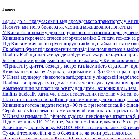
Перейти
Гаряче
до
вмісту
Від 27 до 41 градуса: який вид громадського транспорту у Киє
Послуги митного брокера як частина міжнародної логістики
У Києві колишньому директору лікарні оголосили підозру чере
Київщина пережила сплеск загорянь: майже 2 тисячі пожеж за 
Під Києвом виявлено групу порушників, що займаються незак
Як обрати букет під конкретний привід і не помилитися з вибо
Поліція Київщини з’ясовує деталі дорожньо-транспортної приг
Безкоштовне кріозбереження для військових: у Києві оновили
«Приватні укриття, безлад у метро та відсутність стратегії»: к
Київський «рішала» 23 років, затриманий за $6 000 у справі про 
У Києві акушерку-гінеколога запідозрили у лікарській недбалості
Подільська прокуратура домагається через суд анулювання прав
Компенсаційні виплати на освіту для дітей Захисників у Києві:
Двійня tragically загинула після передчасних пологів: у Києві 
Шахраї з кол-центрів на Київщині виманили у чехів понад 12 мл
Київщина готова надати понад 400 тис. грн компенсацій: фінан
Сервісна заміна елементів живлення лічильників та проект на і
У Києві затримали 23-річного кур’єра: пенсіонерка втратила $
Підполковнику ПС ЗСУ пред’явили нові звинувачення: 6 квартир
Ракетний удар по Києву: BOOKCHEF втратив більше 100 тисяч к
Сучасні технології нічного бачення та як вони розвиваються
«Стрільба заради шоу: у Києві 20-річний юнак запустив сигналь