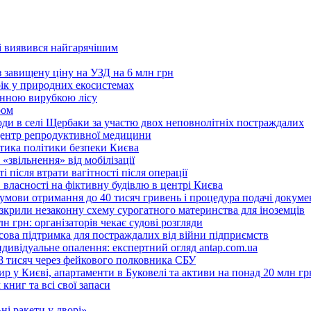
ві виявився найгарячішим
з завищену ціну на УЗД на 6 млн грн
рік у природних екосистемах
онною вирубкою лісу
ром
оди в селі Щербаки за участю двох неповнолітніх постраждалих
 центр репродуктивної медицини
ритика політики безпеки Києва
«звільнення» від мобілізації
 після втрати вагітності після операції
 власності на фіктивну будівлю в центрі Києва
 умови отримання до 40 тисяч гривень і процедура подачі докуме
розкрили незаконну схему сурогатного материнства для іноземців
н грн: організаторів чекає судові розгляди
сова підтримка для постраждалих від війни підприємств
ндивідуальне опалення: експертний огляд antap.com.ua
18 тисяч через фейкового полковника СБУ
 у Києві, апартаменти в Буковелі та активи на понад 20 млн гр
ниг та всі свої запаси
ні ракети у дворі»