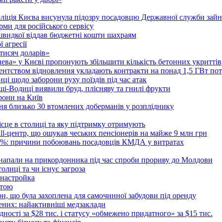
поліція Києва висунула підозру посадовцю Державної служби зайн
ми для російського сервісу
швидкої віддав бюджетні кошти шахраям
 агресії
 тисяч доларів»
тнева» у Києві пропонують збільшити кількість бетонних укриттів
Агентством відновлення укладають контракти на понад 1,5 ГВт по
ці щодо заборони руху поїздів під час атак
ущі-Водиці виявили бруд, плісняву та гнилі фрукти
рони на Київ
ня близько 30 втомлених доберманів у розпліднику
ісце в столиці та яку підтримку отримують
all-центр, що ошукав чеських пенсіонерів на майже 9 млн грн
 6%: причини побоювань посадовців КМДА у витратах
 напали на прикордонника під час спроби прориву до Молдови
толиці та чи існує загроза
 настройка
атою
рн, що була захоплена для самочинної забудови під оренду
ених: найактивніші медзаклади
дності за $28 тис. і статусу «обмежено придатного» за $15 тис.