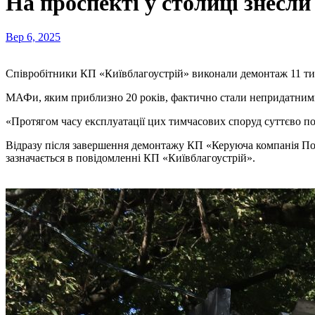
На проспекті у столиці знесли
Вер 6, 2025
Співробітники КП «Київблагоустрій» виконали демонтаж 11 ти
МАФи, яким приблизно 20 років, фактично стали непридатними 
«Протягом часу експлуатації цих тимчасових споруд суттєво пос
Відразу після завершення демонтажу КП «Керуюча компанія Поді
зазначається в повідомленні КП «Київблагоустрій».