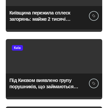
Київщина пережила сплеск
загорянь: майже 2 тисячі
пожеж за рік у природних
екосистемах
Київ
Під Києвом виявлено групу
порушників, що займаються
незаконною вирубкою лісу