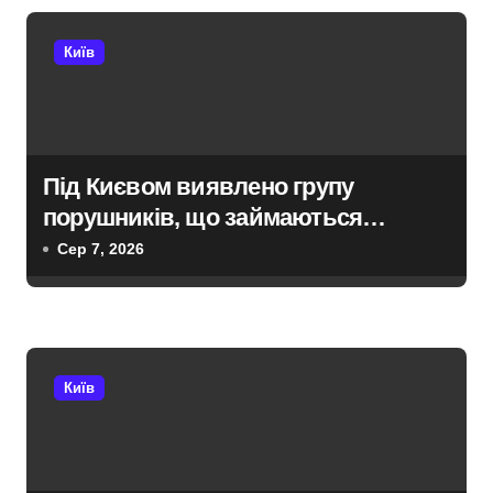
и
с
Київ
і
в
Під Києвом виявлено групу
порушників, що займаються
незаконною вирубкою лісу
Сер 7, 2026
Київ