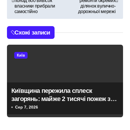
понад 800 вивісок
ремонти окремих
власники прибрали
ділянок вулично-
в
самостійно
дорожньої мережі
і
Схожі записи
г
а
Київ
ц
і
я
Київщина пережила сплеск
з
загорянь: майже 2 тисячі пожеж за
а
рік у природних екосистемах
Сер 7, 2026
п