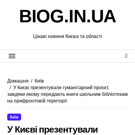
Перейти
BIOG.IN.UA
до
вмісту
Цікаві новини Києва та області
Домашня
Київ
У Києві презентували гуманітарний проєкт,
завдяки якому передають книги шкільним бібліотекам
на прифронтовій території
Київ
У Києві презентували