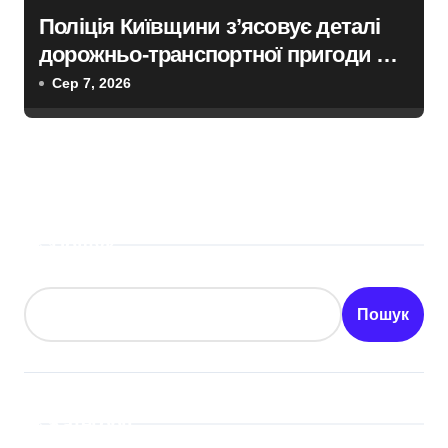
Поліція Київщини з’ясовує деталі
дорожньо-транспортної пригоди в
селі Щербаки за участю двох
Сер 7, 2026
неповнолітніх постраждалих
Пошук
Пошук
Категорії