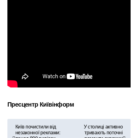
Пресцентр Київінформ
Н
Київ почистили від
У столиці активно
незаконної реклами:
тривають поточні
а